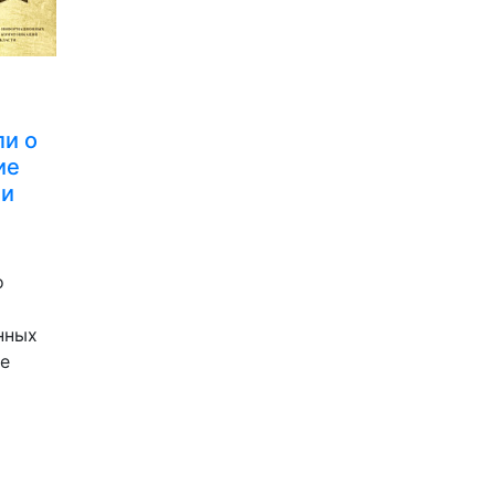
ли о
ие
 и
о
нных
е