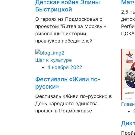
Детская война Элины
Матч
Быстрицкой
2,5 т
О героях из Подмосковья с
детск
проектом "Битва за Москву -
Регби
рисованные истории
ЦСКА
правнуков победителей"
Шаг к культуре
4 ноября 2022
Фестиваль «Живи по-
русски»
Фестиваль «Живи по-русски» в
День народного единства
Главн
прошёл в Подмосковье
Дик
Пройд