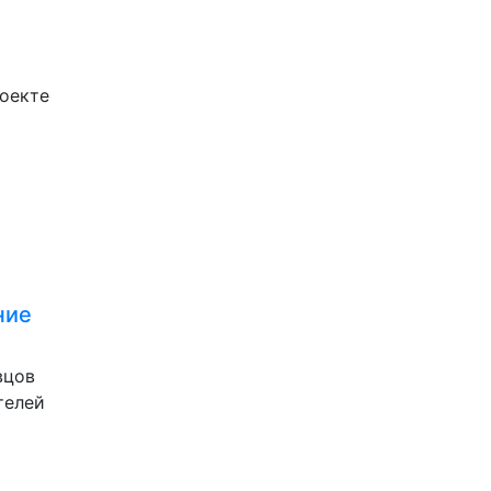
оекте
ние
вцов
телей