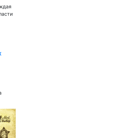
уждая
ласти
х
а