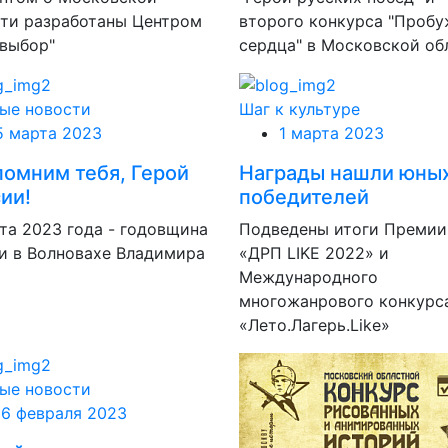
ти разработаны Центром
второго конкурса "Проб
выбор"
сердца" в Московской об
ые новости
Шаг к культуре
5 марта 2023
1 марта 2023
омним тебя, Герой
Награды нашли юны
ии!
победителей
та 2023 года - годовщина
Подведены итоги Премии
и в Волновахе Владимира
«ДРП LIKE 2022» и
Международного
многожанрового конкурс
«Лето.Лагерь.Like»
ые новости
16 февраля 2023