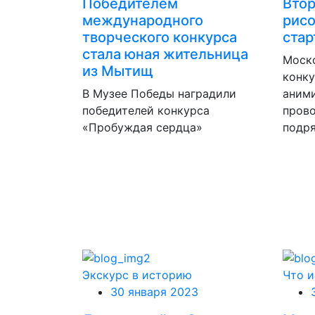
Победителем
Втор
международного
рисо
творческого конкурса
стар
стала юная жительница
Моск
из Мытищ
конку
В Музее Победы наградили
аним
победителей конкурса
прово
«Пробуждая сердца»
подря
Экскурс в историю
Что и
30 января 2023