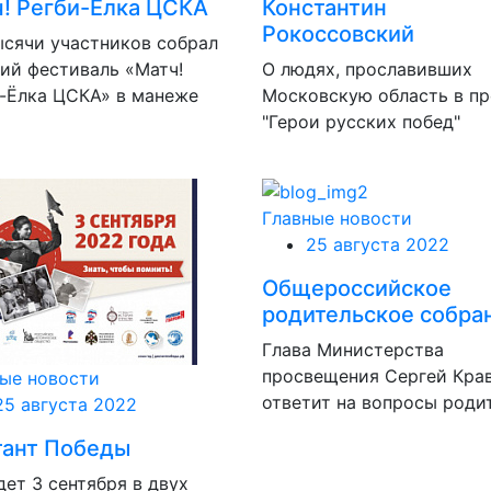
! Регби-Ёлка ЦСКА
Константин
Рокоссовский
ысячи участников собрал
ий фестиваль «Матч!
О людях, прославивших
-Ёлка ЦСКА» в манеже
Московскую область в пр
"Герои русских побед"
Главные новости
25 августа 2022
Общероссийское
родительское собра
Глава Министерства
просвещения Сергей Кра
ые новости
ответит на вопросы роди
25 августа 2022
тант Победы
ет 3 сентября в двух