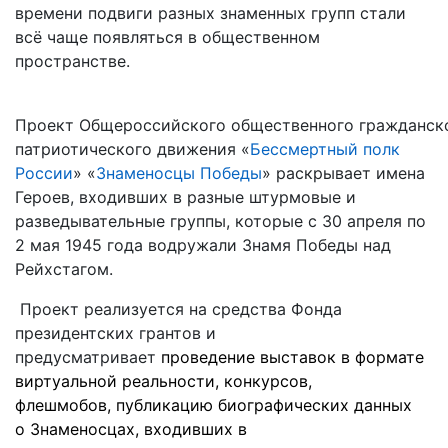
времени подвиги разных знаменных групп стали
всё чаще появляться в общественном
пространстве.
Проект Общероссийского общественного гражданск
патриотического движения «
Бессмертный полк
России
» «
Знаменосцы Победы
» раскрывает имена
Героев, входивших в разные штурмовые и
разведывательные группы, которые с 30 апреля по
2 мая 1945 года водружали Знамя Победы над
Рейхстагом.
Проект реализуется на средства Фонда
президентских грантов и
предусматривает
проведение
выстав
ок
в формате
виртуальной реальности
, конкурс
ов
,
флешмоб
ов
,
публикацию
биографических данных
о
Знаменосц
ах
, входивших в