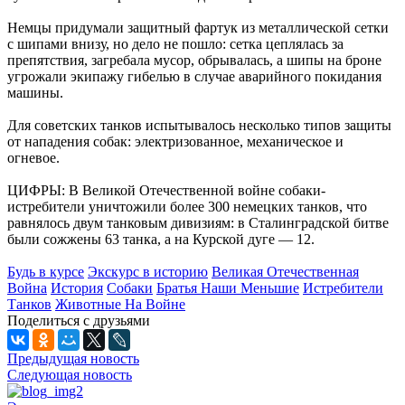
Немцы придумали защитный фартук из металлической сетки
с шипами внизу, но дело не пошло: сетка цеплялась за
препятствия, загребала мусор, обрывалась, а шипы на броне
угрожали экипажу гибелью в случае аварийного покидания
машины.
Для советских танков испытывалось несколько типов защиты
от нападения собак: электризованное, механическое и
огневое.
ЦИФРЫ: В Великой Отечественной войне собаки-
истребители уничтожили более 300 немецких танков, что
равнялось двум танковым дивизиям: в Сталинградской битве
были сожжены 63 танка, а на Курской дуге — 12.
Будь в курсе
Экскурс в историю
Великая Отечественная
Война
История
Собаки
Братья Наши Меньшие
Истребители
Танков
Животные На Войне
Поделиться с друзьями
Предыдущая новость
Следующая новость