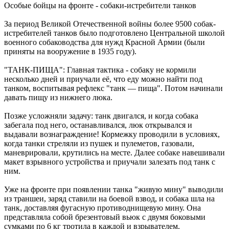
Особые бойцы на фронте - собаки-истребители танков
За период Великой Отечественной войны более 9500 собак-
истребителей танков было подготовлено Центральной школой
военного собаководства для нужд Красной Армии (были
приняты на вооружение в 1935 году).
"ТАНК-ПИЩА": Главная тактика - собаку не кормили
несколько дней и приучали её, что еду можно найти под
танком, воспитывая рефлекс "танк — пища". Потом начинали
давать пищу из нижнего люка.
Позже усложняли задачу: танк двигался, и когда собака
забегала под него, останавливался, люк открывался и
выдавали вознаграждение! Кормежку проводили в условиях,
когда танки стреляли из пушек и пулеметов, газовали,
маневрировали, крутились на месте. Далее собаке навешивали
макет взрывного устройства и приучали залезать под танк с
ним.
Уже на фронте при появлении танка "живую мину" выводили
из траншеи, заряд ставили на боевой взвод, и собака шла на
танк, доставляя фугасную противоднищевую мину. Она
представляла собой брезентовый вьюк с двумя боковыми
сумками по 6 кг тротила в каждой и взрывателем.