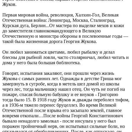
Жуков.
Первая мировая война, революция, Халхин-Гол, Великая
Отечественная война: Ленинград, Москва, Сталинград,
Курская дуга, Берлин...От мастера по выделке мехов и кожи
до заместителя главнокомандующего в Великую
Отечественную и министра обороны в послевоенные годы —
такой была жизненная дорога Георгия Жукова.
Он любил заниматься цветами, любил рыбалку и делал
блесны для рыбной ловли, часто столярничал, любил читать и
дома у него была большая библиотека.
Говорят, испытания закаляют, они прошли через жизнь
Жукова с самых ранних лет. Однажды в детстве Гриша мог
замерзнуть в сугробе, когда в метель шел домой из школы
через лес, тогда мальчишку нашел отец. Он чуть не погиб на
пожаре, спасая больную бабушку и ее внуков - Григорию
тогда было 15. В 1918 году Жуков ж дважды переболел тифом,
а в 1936-м тяжело перенес бруцеллез. Во время Великой
Отечественной после взрыва его засыпало землей, главное
вовремя откопали…После войны Георгий Константинович
бывало ненадолго замолкал - после инсульта у него был
поражен тройничный нерв, он испытывал сильные боли, но
отказывался от обезболивающих. После, как отпускало, он