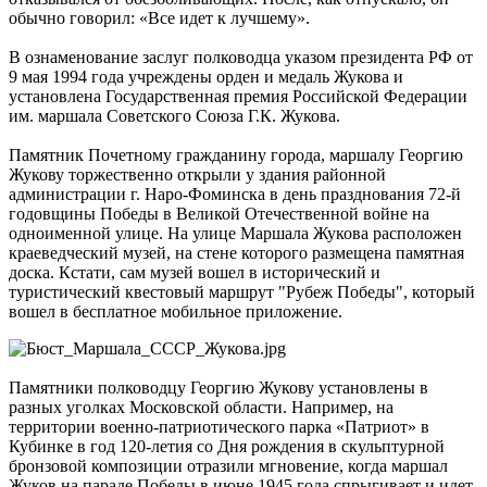
обычно говорил: «Все идет к лучшему».
В ознаменование заслуг полководца указом президента РФ от
9 мая 1994 года учреждены орден и медаль Жукова и
установлена Государственная премия Российской Федерации
им. маршала Советского Союза Г.К. Жукова.
Памятник Почетному гражданину города, маршалу Георгию
Жукову торжественно открыли у здания районной
администрации г. Наро-Фоминска в день празднования 72-й
годовщины Победы в Великой Отечественной войне на
одноименной улице. На улице Маршала Жукова расположен
краеведческий музей, на стене которого размещена памятная
доска. Кстати, сам музей вошел в исторический и
туристический квестовый маршрут "Рубеж Победы", который
вошел в бесплатное мобильное приложение.
Памятники полководцу Георгию Жукову установлены в
разных уголках Московской области. Например, на
территории военно-патриотического парка «Патриот» в
Кубинке в год 120-летия со Дня рождения в скульптурной
бронзовой композиции отразили мгновение, когда маршал
Жуков на параде Победы в июне 1945 года спрыгивает и идет