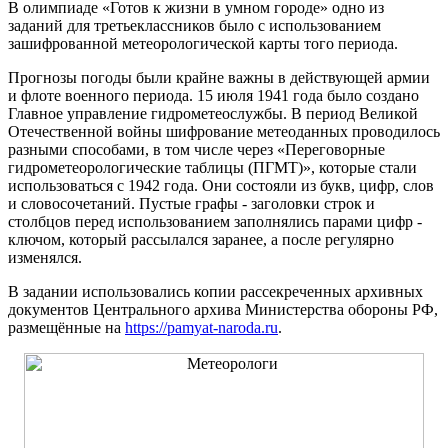
В олимпиаде «Готов к жизни в умном городе» одно из
заданий для третьеклассников было с использованием
зашифрованной метеорологической карты того периода.
Прогнозы погоды были крайне важны в действующей армии
и флоте военного периода. 15 июля 1941 года было создано
Главное управление гидрометеослужбы. В период Великой
Отечественной войны шифрование метеоданных проводилось
разными способами, в том числе через «Переговорные
гидрометеорологические таблицы (ПГМТ)», которые стали
использоваться с 1942 года. Они состояли из букв, цифр, слов
и словосочетаний. Пустые графы - заголовки строк и
столбцов перед использованием заполнялись парами цифр -
ключом, который рассылался заранее, а после регулярно
изменялся.
В задании использовались копии рассекреченных архивных
документов Центрального архива Министерства обороны РФ,
размещённые на
https://pamyat-naroda.ru
.