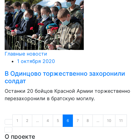
Главные новости
1 октября 2020
В Одинцово торжественно захоронили
солдат
Останки 20 бойцов Красной Армии торжественно
перезахоронили в братскую могилу.
1
2
...
4
5
6
7
8
...
10
11
О проекте