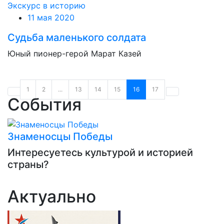
Экскурс в историю
11 мая 2020
Судьба маленького солдата
Юный пионер-герой Марат Казей
1
2
...
13
14
15
16
17
События
Знаменосцы Победы
Интересуетесь культурой и историей
страны?
Актуально