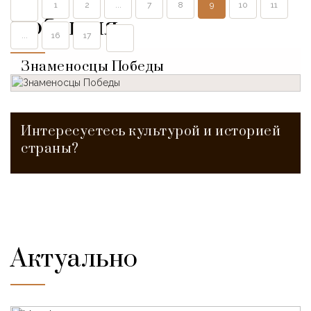
1
2
...
7
8
9
10
11
События
...
16
17
Знаменосцы Победы
Интересуетесь культурой и историей
страны?
Актуально