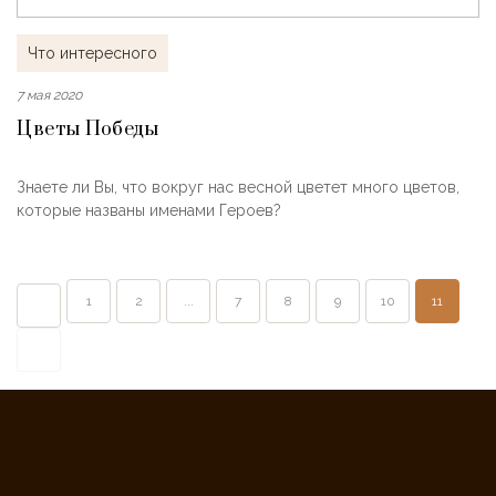
Что интересного
7 мая 2020
Цветы Победы
Знаете ли Вы, что вокруг нас весной цветет много цветов,
которые названы именами Героев?
1
2
...
7
8
9
10
11